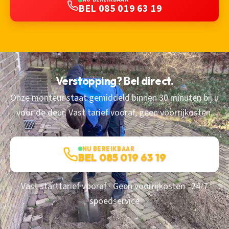
BEL 085 019 63 19
Verstopping? Bel direct.
Onze monteur staat gemiddeld binnen 30 minuten bij u
voor de deur. Vast tarief vooraf, geen voorrijkosten.
NU BEREIKBAAR
BEL 085 019 63 19
Vast starttarief vooraf · Geen voorrijkosten · 24/7
spoedservice